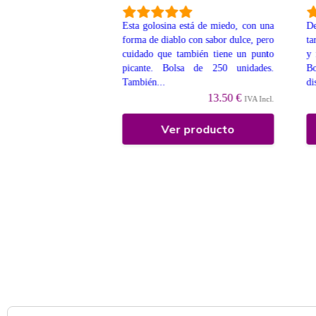
Esta golosina está de miedo, con una
De
a brillo, las clásicas,
forma de diablo con sabor dulce, pero
ta
or a cola. En bolsa de
cuidado que también tiene un punto
y 
nd. aprox.) También
picante. Bolsa de 250 unidades.
B
enta a Granel....
También...
di
9 €
IVA Incl.
13.50 €
IVA Incl.
 producto
Ver producto