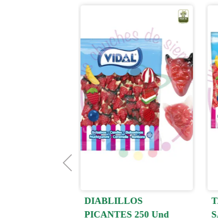
DIABLILLOS
T
AS COLA
PICANTES 250 Und
S
Kg