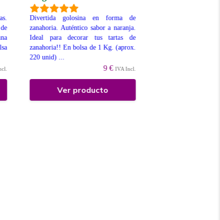
Divertidas chuches en
con textura de gela
s.
Divertida golosina en forma de
fresa. Bolsa de 1
 de
zanahoria. Auténtico sabor a naranja.
disponibles para su Ve
una
Ideal para decorar tus tartas de
lsa
zanahoria!! En bolsa de 1 Kg. (aprox.
220 unid) ...
9 €
ncl.
IVA Incl.
Ver producto
Ver prod