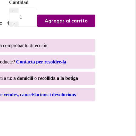
Cantidad
-
Agregar al carrito
e:
4
+
ra comprobar tu dirección
roducte?
Contacta per resoldre-la
ti a tu:
a domicili
o
recollida a la botiga
de vendes, cancel·lacions i devolucions