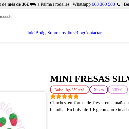
s de
més de 30€
⛟ a Palma i rodalies | Whatsapp
663 360 503
📞 |
Bo
Inici
Botiga
Sobre nosaltres
Blog
Contactar
MINI FRESAS SIL
Bolsa 1kg/250 und.
Xuxes
VIDAL
Chuches en forma de fresas en tamaño min
blandita. En bolsa de 1 Kg con aproximad