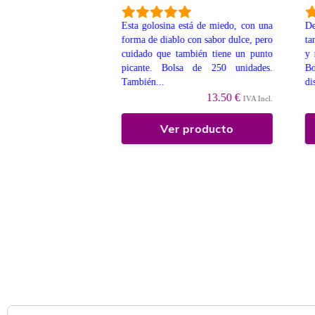
Esta golosina está de miedo, con una
De
a brillo, las clásicas,
forma de diablo con sabor dulce, pero
ta
or a cola. En bolsa de
cuidado que también tiene un punto
y 
nd. aprox.) También
picante. Bolsa de 250 unidades.
B
enta a Granel....
También...
di
9 €
IVA Incl.
13.50 €
IVA Incl.
 producto
Ver producto