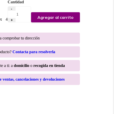
Cantidad
-
Agregar al carrito
e:
4
+
ra comprobar tu dirección
roducto?
Contacta para resolverla
e a ti: a
domicilio
o
recogida en tienda
de ventas, cancelaciones y devoluciones