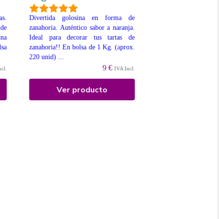
Divertidas chuches en
con textura de gela
s.
Divertida golosina en forma de
fresa. Bolsa de 1
 de
zanahoria. Auténtico sabor a naranja.
disponibles para su Ve
una
Ideal para decorar tus tartas de
lsa
zanahoria!! En bolsa de 1 Kg. (aprox.
220 unid) ...
9 €
ncl.
IVA Incl.
Ver producto
Ver prod