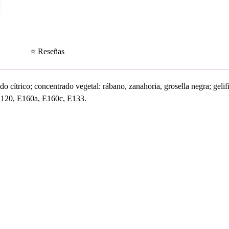
⭐ Reseñas
ido cítrico; concentrado vegetal: rábano, zanahoria, grosella negra; geli
 E120, E160a, E160c, E133.