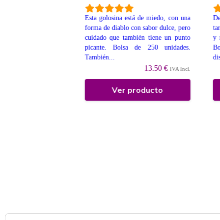
Esta golosina está de miedo, con una
De
a brillo, las clásicas,
forma de diablo con sabor dulce, pero
ta
or a cola. En bolsa de
cuidado que también tiene un punto
y 
nd. aprox.) También
picante. Bolsa de 250 unidades.
B
enta a Granel....
También...
di
9 €
IVA Incl.
13.50 €
IVA Incl.
 producto
Ver producto