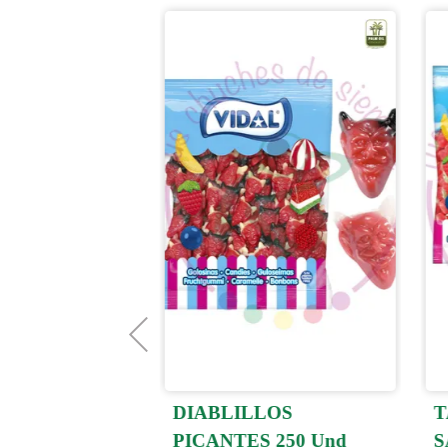
DIABLILLOS
T
AS COLA
PICANTES 250 Und
S
Kg