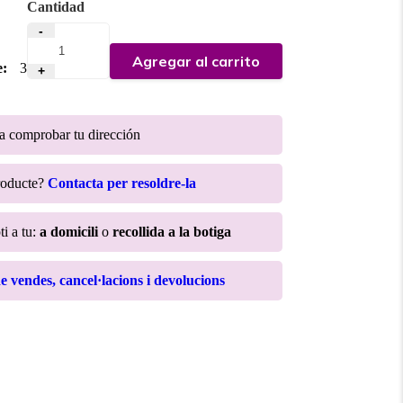
Cantidad
-
Agregar al carrito
e:
3
+
ra comprobar tu dirección
roducte?
Contacta per resoldre-la
ti a tu:
a domicili
o
recollida a la botiga
de vendes, cancel·lacions i devolucions