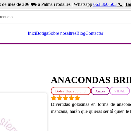
s de
més de 30€
⛟ a Palma i rodalies | Whatsapp
663 360 503
📞 |
Bo
Inici
Botiga
Sobre nosaltres
Blog
Contactar
ANACONDAS BRIL
Bolsa 1kg/250 und.
Xuxes
VIDAL
Divertidas golosinas en forma de anacond
manzana, harán que quieras ser tú quien le 