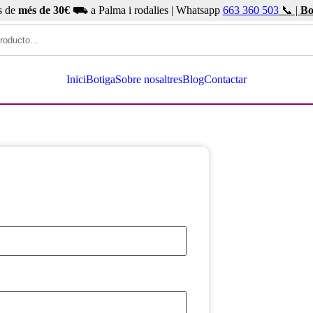
s de
més de 30€
⛟ a Palma i rodalies | Whatsapp
663 360 503
📞 |
Bo
Inici
Botiga
Sobre nosaltres
Blog
Contactar