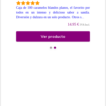
atas
Caja de 100 caramelos blandos planos, el favorito por
Caj
nte,
todos en un intenso y delicioso sabor a sandía.
un 
Diversión y dulzura en un solo producto. Otros s...
atra
14.95 €
Incl.
IVA Incl.
Ver producto