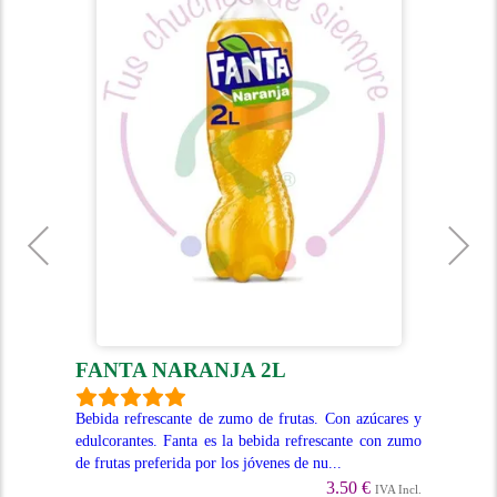
FANTA NARANJA 2L
A
es y
Bebida refrescante de zumo de frutas. Con azúcares y
La 
zumo
edulcorantes. Fanta es la bebida refrescante con zumo
aco
de frutas preferida por los jóvenes de nu...
199
3.50 €
Incl.
IVA Incl.