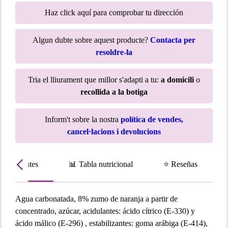
Haz click aquí para comprobar tu dirección
Algun dubte sobre aquest producte?
Contacta per
resoldre-la
Tria el lliurament que millor s'adapti a tu:
a domicili
o
recollida a la botiga
Inform't sobre la nostra
política de vendes,
cancel·lacions i devolucions
Ingredientes
📊 Tabla nutricional
⭐ Reseñas
Agua carbonatada, 8% zumo de naranja a partir de
concentrado, azúcar, acidulantes: ácido cítrico (E-330) y
ácido málico (E-296) , estabilizantes: goma arábiga (E-414),