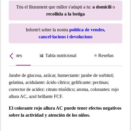
Tria el lliurament que millor s'adapti a tu:
a domicili
o
recollida a la botiga
Inform't sobre la nostra
política de vendes,
cancel·lacions i devolucions
Ingredientes
📊 Tabla nutricional
⭐ Reseñas
Jarabe de glucosa, azúcar, humectante: jarabe de sorbitol;
gelatina, acidulante: ácido cítrico; gelificante: pectinas;
corrector de acidez: citrato trisódico; aroma, colorantes: rojo
allura AC, azul brillante FCF.
El colorante rojo allura AC puede tener efectos negativos
sobre la actividad y atención de los niños.