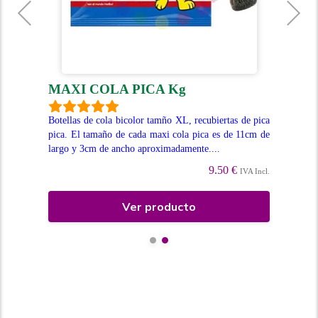
MAXI COLA PICA Kg
D
eces
Botellas de cola bicolor tamño XL, recubiertas de pica
Peq
e en
pica. El tamaño de cada maxi cola pica es de 11cm de
int
largo y 3cm de ancho aproximadamente....
de 
9.50 €
Incl.
IVA Incl.
Ver producto