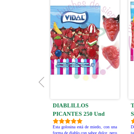
DIABLILLOS
T
AS COLA
PICANTES 250 Und
S
Kg
Esta golosina está de miedo, con una
De
a brillo, las clásicas,
forma de diablo con sabor dulce, pero
ta