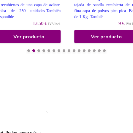
recubiertas de una capa de azúcar.
tajada de sandía recubierta de 
olsa de 250 unidades.También
fina capa de polvos pica pica. Bo
sponible...
de 1 Kg. Tambié...
13.50 €
9 €
IVA Incl.
IVA I
Ver producto
Ver producto
rvei. Podeu veure més a