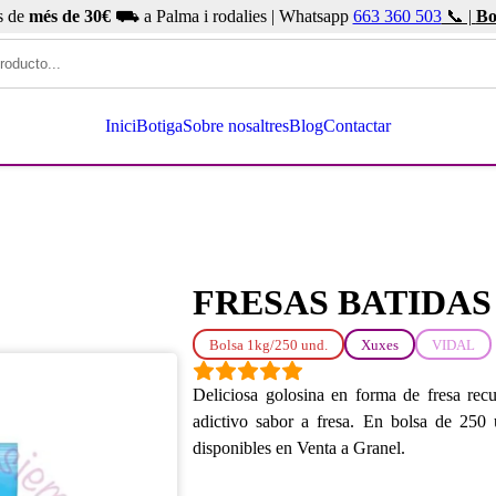
s de
més de 30€
⛟ a Palma i rodalies | Whatsapp
663 360 503
📞 |
Bo
Inici
Botiga
Sobre nosaltres
Blog
Contactar
FRESAS BATIDAS 
Bolsa 1kg/250 und.
Xuxes
VIDAL
Deliciosa golosina en forma de fresa recu
adictivo sabor a fresa. En bolsa de 25
disponibles en Venta a Granel.