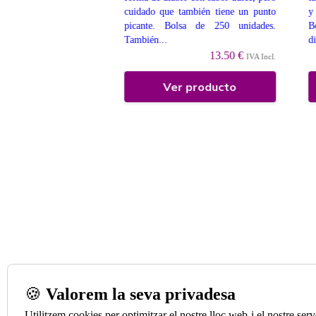
or a cola. En bolsa de
cuidado que también tiene un punto
y 
nd. aprox.) También
picante. Bolsa de 250 unidades.
B
enta a Granel....
También...
di
9 €
IVA Incl.
13.50 €
IVA Incl.
 producto
Ver producto
🍪
Valorem la seva privadesa
Utilitzem cookies per optimitzar el nostre lloc web i el nostre se