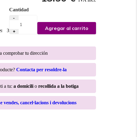
Cantidad
-
Agregar al carrito
e:
3
+
ra comprobar tu dirección
roducte?
Contacta per resoldre-la
ti a tu:
a domicili
o
recollida a la botiga
de vendes, cancel·lacions i devolucions