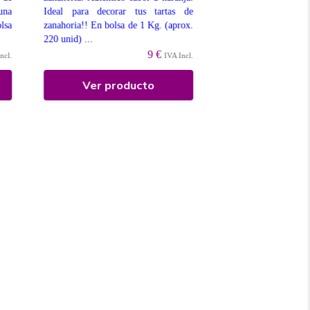
disponibles para su Ve
una
Ideal para decorar tus tartas de
lsa
zanahoria!! En bolsa de 1 Kg. (aprox.
220 unid) ...
9 €
ncl.
IVA Incl.
Ver producto
Ver prod