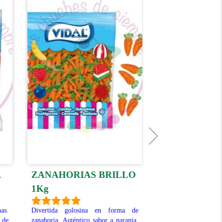
ZANAHORIAS BRILLO
HUESOS BRI
1Kg
Divertidas chuches en
con textura de gela
s.
Divertida golosina en forma de
fresa. Bolsa de 1
 de
zanahoria. Auténtico sabor a naranja.