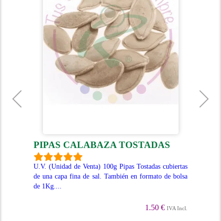
PIPAS CALABAZA TOSTADAS
A
P
U.V. (Unidad de Venta) 100g Pipas Tostadas cubiertas
de una capa fina de sal. También en formato de bolsa
osas
Uni
de 1Kg....
co y
repe
a de
1.50 €
IVA Incl.
Incl.