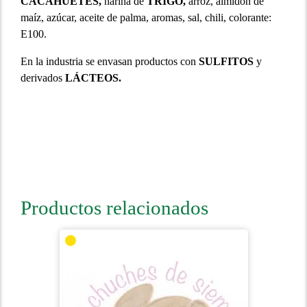
CACAHUETES,
harina de
TRIGO,
arroz, almidón de
maíz, azúcar, aceite de palma, aromas, sal, chili, colorante:
E100.
En la industria se envasan productos con
SULFITOS
y
derivados
LÁCTEOS.
Productos relacionados