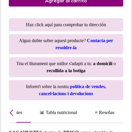
Agregar al carrito
Haz click aquí para comprobar tu dirección
Algun dubte sobre aquest producte?
Contacta per
resoldre-la
Tria el lliurament que millor s'adapti a tu:
a domicili
o
recollida a la botiga
Inform't sobre la nostra
política de vendes,
cancel·lacions i devolucions
Ingredientes
📊 Tabla nutricional
⭐ Reseñas