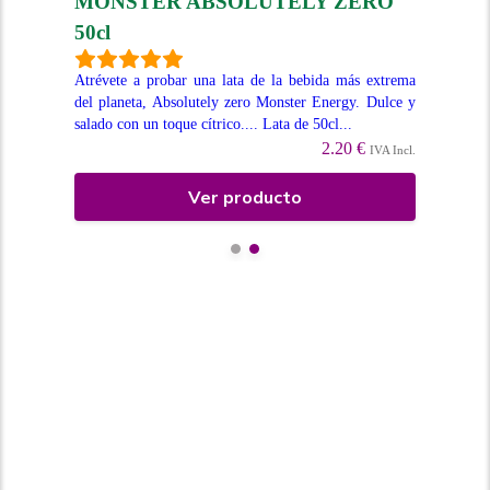
MONSTER ABSOLUTELY ZERO
M
50cl
Mon
Ela
Atrévete a probar una lata de la bebida más extrema
esco
Lata
del planeta, Absolutely zero Monster Energy. Dulce y
salado con un toque cítrico.... Lata de 50cl...
Incl.
2.20 €
IVA Incl.
Ver producto