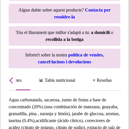
Algun dubte sobre aquest producte?
Contacta per
resoldre-la
Tria el lliurament que millor s'adapti a tu:
a domicili
o
recollida a la botiga
Inform't sobre la nostra
política de vendes,
cancel·lacions i devolucions
Ingredientes
📊 Tabla nutricional
⭐ Reseñas
Agua carbonatada, sacarosa, zumo de frutas a base de
concentrado (20%) (una combinación de manzana, guayaba,
granadilla, pina , naranja y limón), jarabe de glucosa, aromas,
taurina (0.4%),acidificante (ácido cítrico), correctores de
acidez (citrato de potasio, citrato de sodio), extracto de raíz de