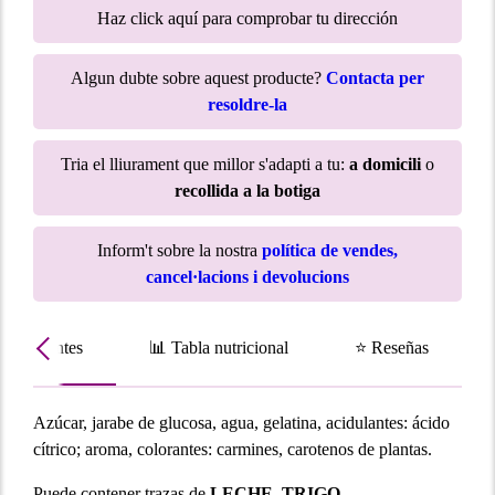
Haz click aquí para comprobar tu dirección
Algun dubte sobre aquest producte?
Contacta per
resoldre-la
Tria el lliurament que millor s'adapti a tu:
a domicili
o
recollida a la botiga
Inform't sobre la nostra
política de vendes,
cancel·lacions i devolucions
Ingredientes
📊 Tabla nutricional
⭐ Reseñas
Azúcar, jarabe de glucosa, agua, gelatina, acidulantes: ácido
cítrico;
aroma, colorantes: carmines, carotenos de plantas.
Puede contener trazas de
LECHE, TRIGO