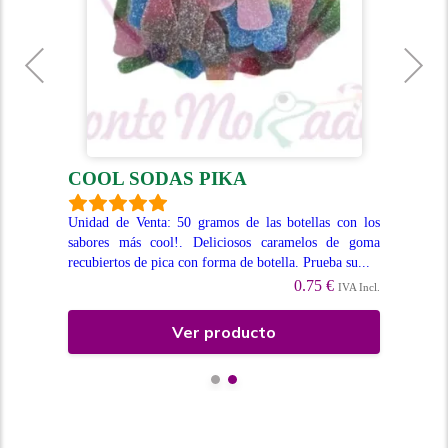
COOL SODAS PIKA
T
, de
Unidad de Venta: 50 gramos de las botellas con los
U.V
fina
sabores más cool!. Deliciosos caramelos de goma
gol
recubiertos de pica con forma de botella. Prueba su...
san
0.75 €
Incl.
IVA Incl.
Ver producto