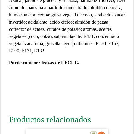
Azúcar, jarabe de glucosa y fructosa, harina de
TRIGO
, 10%
zumo de manzana a partir de concentrado, almidón de maíz;
humectante: glicerina; grasa vegetal de coco, jarabe de azúcar
invertido; acidulante: ácido cítrico; almidón de patata;
corrector de acidez: citratos de potasio; aromas, aceites
vegetales (coco, colza), sal; emulgente: E471; concentrado
vegetal: zanahoria, grosella negra; colorantes: E120, E153,
E100, E171, E133.
Puede contener trazas de LECHE.
Productos relacionados