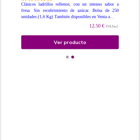
Clá
jará
Clásicos ladrillos rellenos, con un intenso sabor a
sab
tti.
fresa. Sin recubrimiento de azúcar. Bolsa de 250
un
unidades (1,6 Kg) También disponibles en Venta a...
disp
12.50 €
Incl.
IVA Incl.
Ver producto