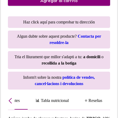
Agregar al carrito
Haz click aquí para comprobar tu dirección
Algun dubte sobre aquest producte?
Contacta per
resoldre-la
Tria el lliurament que millor s'adapti a tu:
a domicili
o
recollida a la botiga
Inform't sobre la nostra
política de vendes,
cancel·lacions i devolucions
Ingredientes
📊 Tabla nutricional
⭐ Reseñas