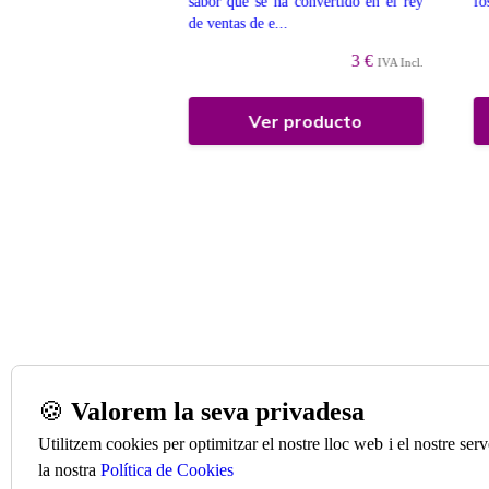
de acidez , amargor y
sabor que se ha convertido en el rey
fó
u...
de ventas de e...
3 €
3 €
IVA Incl.
IVA Incl.
 producto
Ver producto
🍪
Valorem la seva privadesa
Utilitzem cookies per optimitzar el nostre lloc web i el nostre se
la nostra
Política de Cookies