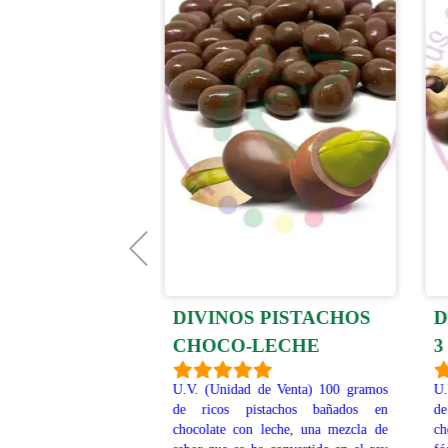
 ARANDANOS
DIVINOS PISTACHOS
D
NEGRO
CHOCO-LECHE
3
de Venta) 100 gramos
U.V. (Unidad de Venta) 100 gramos
U.
s deshidratados,
de ricos pistachos bañados en
de
 chocolate negro (49%
chocolate con leche, una mezcla de
ch