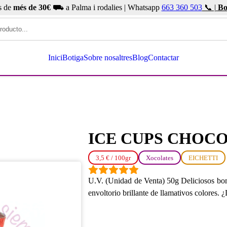
s de
més de 30€
⛟ a Palma i rodalies | Whatsapp
663 360 503
📞 |
Bo
Inici
Botiga
Sobre nosaltres
Blog
Contactar
ICE CUPS CHOC
3,5 € / 100gr
Xocolates
EICHETTI
U.V. (Unidad de Venta) 50g Deliciosos bom
envoltorio brillante de llamativos colores.