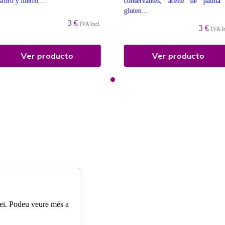
sforo y hierro....
conservantes, aceite de palma
gluten...
3 €
IVA Incl.
3 €
IVA I
Ver producto
Ver producto
rvei. Podeu veure més a