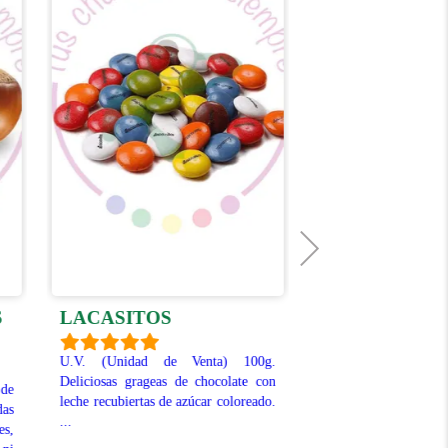
DIVINOS DA
S
LACASITOS
NARANJA CH
U.V. (Unidad de Venta) 100g.
NEGRO
Deliciosas grageas de chocolate con
de
leche recubiertas de azúcar coloreado.
das
U.V. (Unidad de Ven
...
es,
de Deliciosos dados de