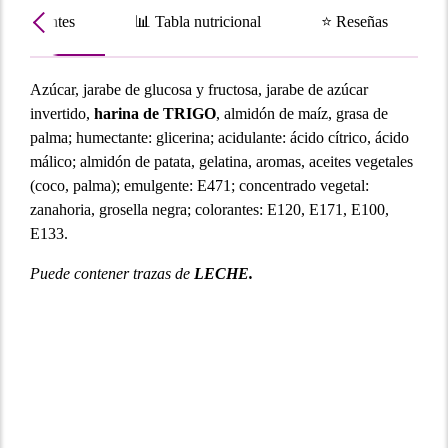
📝 Ingredientes
📊 Tabla nutricional
⭐ Rese
Azúcar, jarabe de glucosa y fructosa, jarabe de azúcar
invertido,
harina de TRIGO
, almidón de maíz, grasa de
palma; humectante: glicerina; acidulante: ácido cítrico, ácido
málico; almidón de patata, gelatina, aromas, aceites vegetales
(coco, palma); emulgente: E471; concentrado vegetal:
zanahoria, grosella negra; colorantes: E120, E171, E100,
E133.
Puede contener trazas de
LECHE.