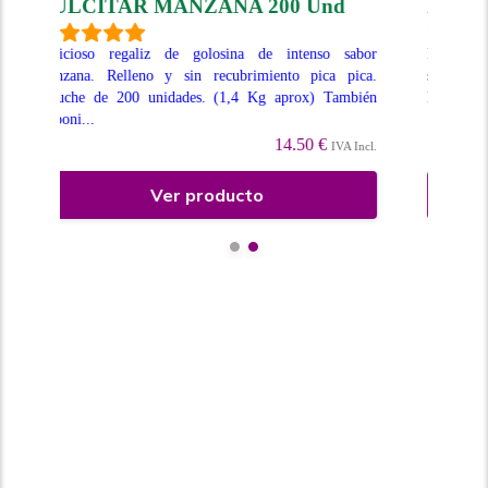
Und
RITMO SABOR CHICLE 200 Und
enso sabor
Regaliz relleno con una textura más suave y un intenso
pica pica.
sabor. Adictivos desde el primer bocado. Sabor chicle.
x) También
Estuche de 200 unidades. También de Vent...
14.50 €
IVA Incl.
0 €
IVA Incl.
Ver producto