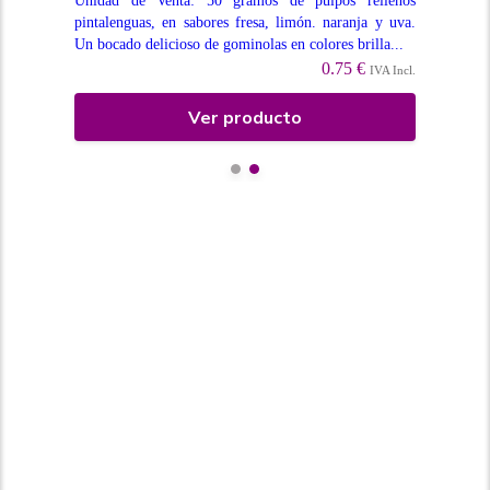
lows
Unidad de Venta: 50 gramos de pulpos rellenos
un 
tenso
pintalenguas, en sabores fresa, limón. naranja y uva.
Un bocado delicioso de gominolas en colores brilla...
0.75 €
Incl.
IVA Incl.
Ver producto