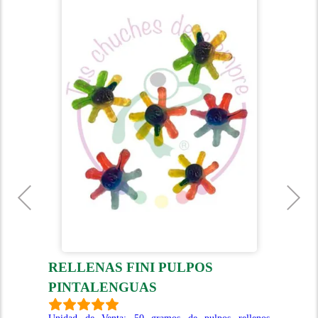
RELLENAS FINI PULPOS
P
PINTALENGUAS
Uni
pec