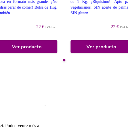
ora en formato más grande. ¡No
de 1 Kg. ¡Riquísimo!. Apto p
drás parar de comer! Bolsa de 1Kg.
vegetarianos. SIN aceite de palm
mbién ...
SIN gluten....
22 €
22 €
IVA Incl.
IVA I
Ver producto
Ver producto
rvei. Podeu veure més a