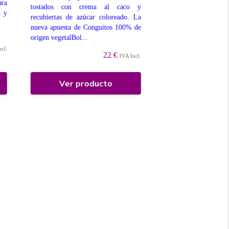
ara
tostados con crema al caco y
ca...
a y
recubiertas de azúcar coloreado. La
nueva apuesta de Conguitos 100% de
origen vegetalBol...
ncl.
22 €
IVA Incl.
Ver producto
Ver prod