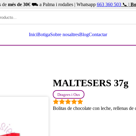
s de
més de 30€
⛟ a Palma i rodalies | Whatsapp
663 360 503
📞 |
Bo
Inici
Botiga
Sobre nosaltres
Blog
Contactar
MALTESERS 37g
Dragees i Ous
Bolitas de chocolate con leche, rellenas de 