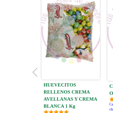
HUEVECITOS
CASITOS
C
RELLENOS CREMA
D
O
AVELLANAS Y CREMA
tu Navidad con esta
Ca
BLANCA 1 Kg
a con Lacasitos. Cada
ch