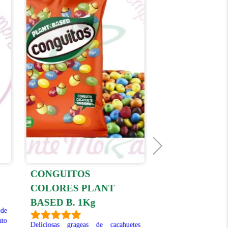
CONGUITOS
LACASITOS 
COLORES PLANT
5 paquetitos de 3 deli
BASED B. 1Kg
cada uno, surtidos ent
 de
diferentes. Sabros
ato
Deliciosas grageas de cacahuetes
chocolate con leche, 