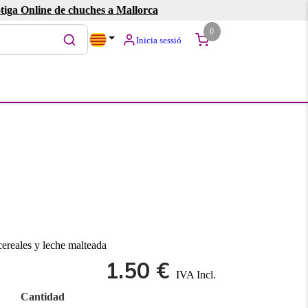
tiga Online de chuches a Mallorca
0
Inicia sessió
cereales y leche malteada
1.50 €
IVA Incl.
Cantidad