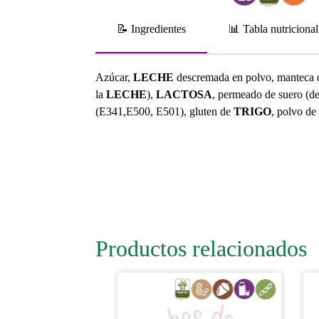
📝 Ingredientes
📊 Tabla nutricional
Azúcar,
LECHE
descremada en polvo, manteca d
la
LECHE
),
LACTOSA
, permeado de suero (d
(E341,E500, E501), gluten de
TRIGO
, polvo de
Productos relacionados