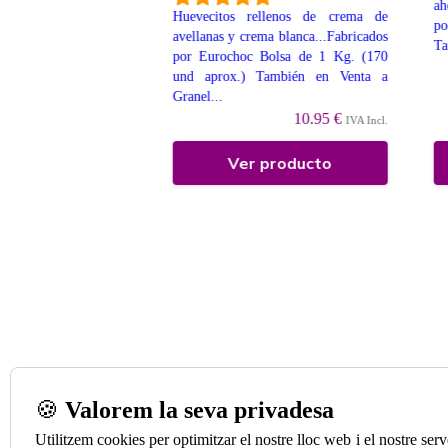
diamétro de 6cm. Cada
ah
Huevecitos rellenos de crema de
una bolsa de Lacasitos
po
avellanas y crema blanca...Fabricados
Ta
por Eurochoc Bolsa de 1 Kg. (170
und aprox.) También en Venta a
3.50 €
IVA Incl.
Granel...
10.95 €
IVA Incl.
 producto
Ver producto
🍪
Valorem la seva privadesa
Utilitzem cookies per optimitzar el nostre lloc web i el nostre se