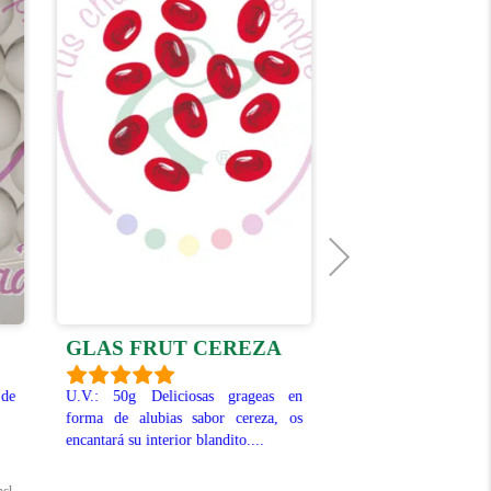
GLAS FRUT CEREZA
JELLY BEAN
 de
U.V.: 50g Deliciosas grageas en
Unidad de Venta: 10
forma de alubias sabor cereza, os
Jelly Beans de sabore
encantará su interior blandito....
alubias de colo
conocemos muchos!!..
ncl.