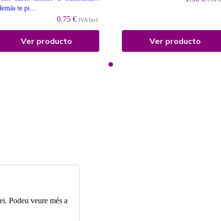
emás te pi...
0.75 €
IVA Incl.
Ver producto
Ver producto
rvei. Podeu veure més a