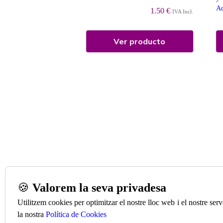
Ad
0.75 €
1.50 €
IVA Incl.
IVA Incl.
 producto
Ver producto
🍪
Valorem la seva privadesa
Utilitzem cookies per optimitzar el nostre lloc web i el nostre se
la nostra
Política de Cookies