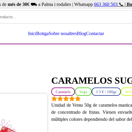
s de
més de 30€
⛟ a Palma i rodalies | Whatsapp
663 360 503
📞 |
Bo
Inici
Botiga
Sobre nosaltres
Blog
Contactar
CARAMELOS SU
Caramels
Vegà
1.5 € / 100gr
MAR
Unidad de Venta 50g de caramelos masticab
de concentrado de frutas. Vienen envuelt
múltiples colores dependiendo del sabor de