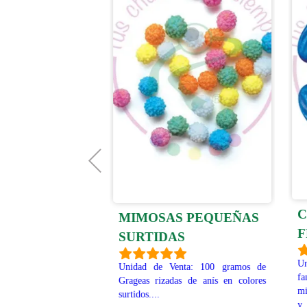
C
ICA-PICA
MIMOSAS PEQUEÑAS
F
ENGUAS
SURTIDAS
Un
Bolas pica pica de
Unidad de Venta: 100 gramos de
fa
intan la lengua, muy
Grageas rizadas de anís en colores
mi
cidas....
surtidos....
y 