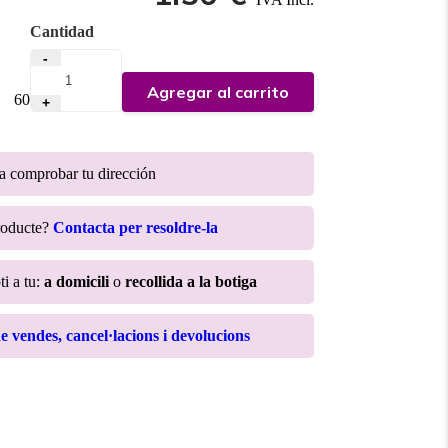
Cantidad
-
Agregar al carrito
:
60
+
ra comprobar tu dirección
roducte?
Contacta per resoldre-la
ti a tu:
a domicili
o
recollida a la botiga
de vendes, cancel·lacions i devolucions