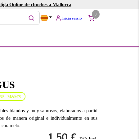
tiga Online de chuches a Mallorca
0
Inicia sessió
GUS
S - M&M'S
les blandos y muy sabrosos, elaborados a partid
os de manera original e individualmente en sus
l caramelo.
1.50 €
IVA Incl.