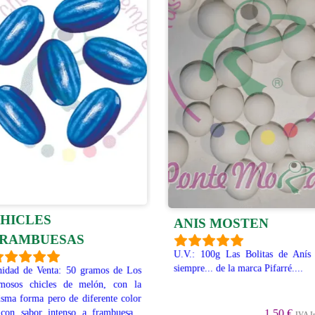
HICLES
ANIS MOSTEN
RAMBUESAS
U.V.: 100g Las Bolitas de Anís
siempre... de la marca Pifarré....
idad de Venta: 50 gramos de Los
mosos chicles de melón, con la
sma forma pero de diferente color
1.50 €
con sabor intenso a frambuesa...
IVA I