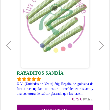
RAYADITOS SANDÍA
R
aliz
U.V. (Unidades de Venta) 50g Regaliz de golosina de
U.V
or a
forma rectangular con textura increíblemente suave y
for
una cobertura de azúcar glaseada que las hace...
cub
0.75 €
Incl.
IVA Incl.
Ver producto