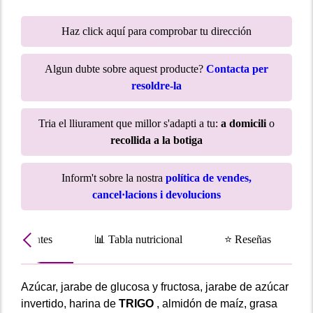
Haz click aquí para comprobar tu dirección
Algun dubte sobre aquest producte?
Contacta per
resoldre-la
Tria el lliurament que millor s'adapti a tu:
a domicili
o
recollida a la botiga
Inform't sobre la nostra
política de vendes,
cancel·lacions i devolucions
Ingredientes
📊 Tabla nutricional
⭐ Reseñas
Azúcar, jarabe de glucosa y fructosa, jarabe de azúcar
invertido, harina de
TRIGO
, almidón de maíz, grasa