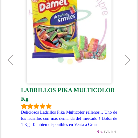
LADRILLOS PIKA MULTICOLOR
B
Kg
 con
Gom
a de
Ide
Deliciosos Ladrillos Pika Multicolor rellenos... Uno de
1Kg
los ladrillos con más demanda del mercado!! Bolsa de
1 Kg. También disponibles en Venta a Gran...
Incl.
9 €
IVA Incl.