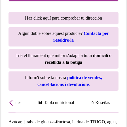
Haz click aquí para comprobar tu dirección
Algun dubte sobre aquest producte?
Contacta per
resoldre-la
Tria el lliurament que millor s'adapti a tu:
a domicili
o
recollida a la botiga
Inform't sobre la nostra
política de vendes,
cancel·lacions i devolucions
Ingredientes
📊 Tabla nutricional
⭐ Reseñas
Azúcar, jarabe de glucosa-fructosa, harina de
TRIGO
, agua,