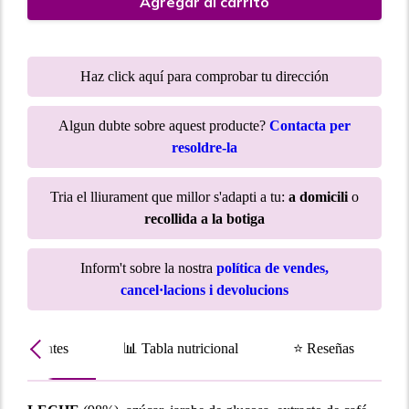
Agregar al carrito
Haz click aquí para comprobar tu dirección
Algun dubte sobre aquest producte?
Contacta per
resoldre-la
Tria el lliurament que millor s'adapti a tu:
a domicili
o
recollida a la botiga
Inform't sobre la nostra
política de vendes,
cancel·lacions i devolucions
Ingredientes
📊 Tabla nutricional
⭐ Reseñas