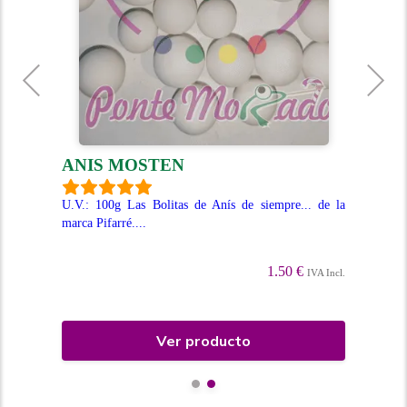
ANIS MOSTEN
G
 con
U.V.: 100g Las Bolitas de Anís de siempre... de la
U.V
ta y
marca Pifarré....
cere
1.50 €
IVA Incl.
Incl.
Ver producto