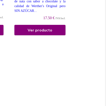
de nata con sabor a chocolate y la
disponibles...
 a
calidad de Werther's Original pero
SIN AZÚCAR...
ncl.
17.50 €
IVA Incl.
Ver producto
Ver prod