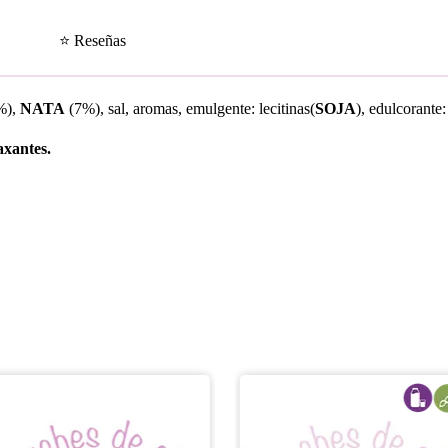
⭐ Reseñas
%),
NATA
(7%), sal, aromas, emulgente: lecitinas(
SOJA
), edulcorante
axantes.