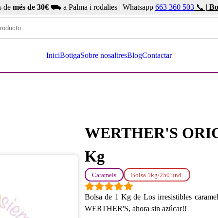
s de
més de 30€
⛟ a Palma i rodalies | Whatsapp
663 360 503
📞 |
Bo
Inici
Botiga
Sobre nosaltres
Blog
Contactar
WERTHER'S ORIG
Kg
Caramels
Bolsa 1kg/250 und.
Bolsa de 1 Kg de Los irresistibles caramel
WERTHER'S, ahora sin azúcar!!