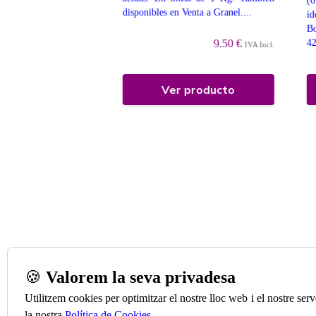
(6
disponibles en Venta a Granel....
id
Bo
9.50 €
IVA Incl.
9.50 €
42
IVA Incl.
 producto
Ver producto
🍪
Valorem la seva privadesa
Utilitzem cookies per optimitzar el nostre lloc web i el nostre se
la nostra
Política de Cookies