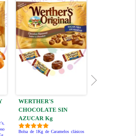
Y
WERTHER'S
MINI FRUIT 2
CHOCOLATE SIN
Estas ricas frutitas 
AZUCAR Kg
comprimido con un to
's,
una delicia que 
so
Bolsa de 1Kg de Caramelos clásicos
indiferente. Bolsa d
Kg.