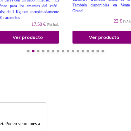
% café) con un sabor intenso.... El
También disponibles en Venta
óneo para los amantes del café..
Granel...
lsa de 1 Kg con aproximadamente
0 caramelos ...
22 €
IVA I
17.50 €
IVA Incl.
Ver producto
Ver producto
rvei. Podeu veure més a