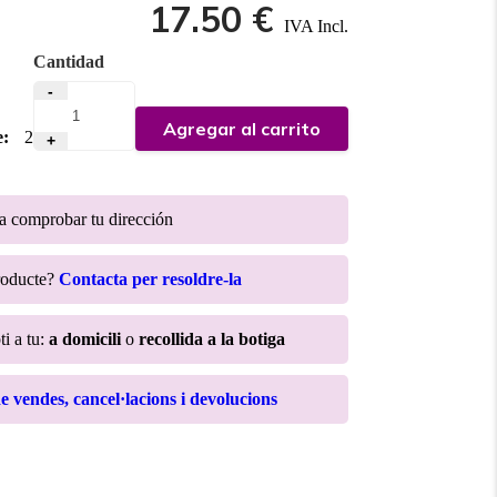
17.50 €
IVA Incl.
Cantidad
-
Agregar al carrito
e:
2
+
ra comprobar tu dirección
roducte?
Contacta per resoldre-la
ti a tu:
a domicili
o
recollida a la botiga
de vendes, cancel·lacions i devolucions