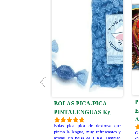
P
ANS 1 Kg
BOLAS PICA-PICA
E
PINTALENGUAS Kg
 Beans de sabores
A
alubias de colores como
Bolas pica pica de dextrosa que
muchos!! En bolsa de
pintan la lengua, muy refrescantes y
C
 disponibles en Venta
ácidas. En bolsa de 1 Kg. También