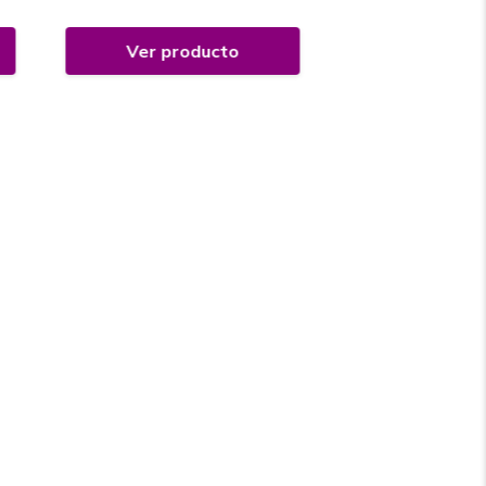
Ver producto
Ver prod