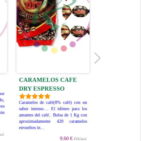
CARAMELOS
CARAMELOS CAFE
DRY CREME
DRY ESPRESSO
por
CAPPUCCIN
do,
Caramelos de café(8% café) con un
res
sabor intenso.... El idóneo para los
Caramelos muy crem
ión
amantes del café.. Bolsa de 1 Kg con
Cappuccino. En bol
aproximadamente 420 caramelos
aproximadamente 2
envueltos in...
envueltos individua
ncl.
disponibles en Vent...
9.60 €
IVA Incl.