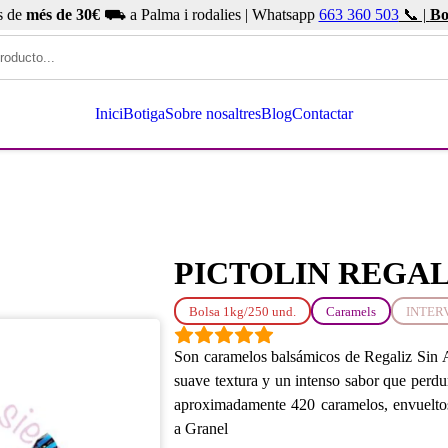
s de
més de 30€
⛟ a Palma i rodalies | Whatsapp
663 360 503
📞 |
Bo
Inici
Botiga
Sobre nosaltres
Blog
Contactar
PICTOLIN REGALI
Bolsa 1kg/250 und.
Caramels
INTER
Son caramelos balsámicos de Regaliz Sin A
suave textura y un intenso sabor que perd
aproximadamente 420 caramelos, envueltos
a Granel