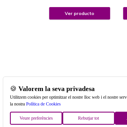
 producto
Ver producto
🍪
Valorem la seva privadesa
Utilitzem cookies per optimitzar el nostre lloc web i el nostre se
la nostra
Política de Cookies
Veure preferències
Rebutjar tot