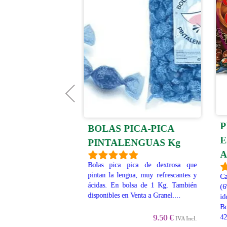
P
 JELLY S/A
BOLAS PICA-PICA
E
PINTALENGUAS Kg
A
con una textura
Bolas pica pica de dextrosa que
 sanamente adictiva.
pintan la lengua, muy refrescantes y
C
pectina sin azúcar.
ácidas. En bolsa de 1 Kg. También
(6
 y sabor sin azúcar.
disponibles en Venta a Granel....
id
ectina ...
Bo
9.50 €
42
IVA Incl.
19.95 €
IVA Incl.