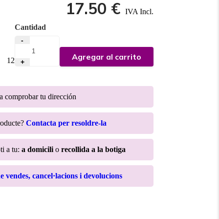
17.50 €
IVA Incl.
Cantidad
-
Agregar al carrito
:
12
+
ra comprobar tu dirección
roducte?
Contacta per resoldre-la
ti a tu:
a domicili
o
recollida a la botiga
de vendes, cancel·lacions i devolucions