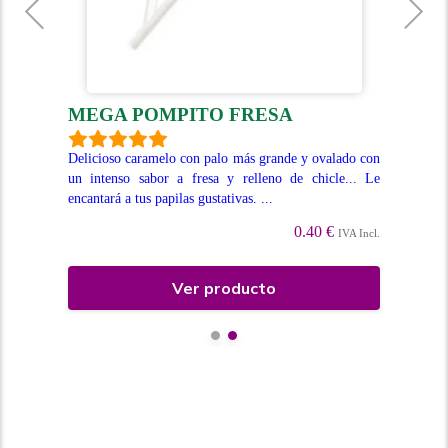
MEGA POMPITO FRESA
D
enso
Delicioso caramelo con palo más grande y ovalado con
Car
unda
un intenso sabor a fresa y relleno de chicle... Le
con
encantará a tus papilas gustativas. ...
que
0.40 €
Incl.
IVA Incl.
Ver producto