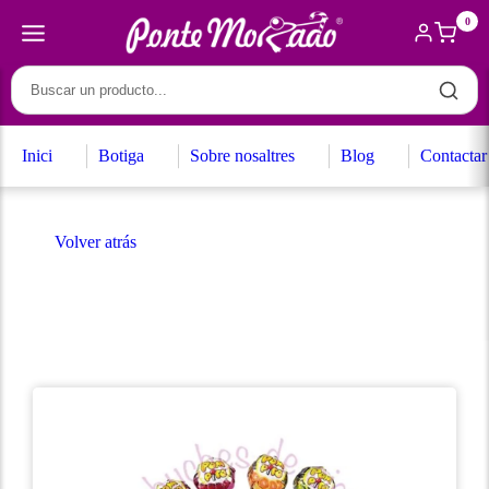
0
Inici
Botiga
Sobre nosaltres
Blog
Contactar
Volver atrás