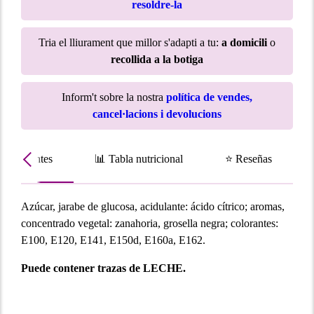
resoldre-la
Tria el lliurament que millor s'adapti a tu:
a domicili
o
recollida a la botiga
Inform't sobre la nostra
política de vendes,
cancel·lacions i devolucions
Ingredientes
📊 Tabla nutricional
⭐ Reseñas
Azúcar, jarabe de glucosa, acidulante: ácido cítrico; aromas,
concentrado vegetal: zanahoria, grosella negra; colorantes:
E100, E120, E141, E150d, E160a, E162.
Puede contener trazas de LECHE.