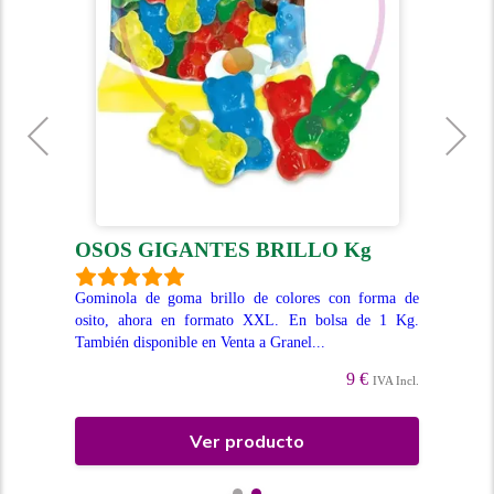
OSOS GIGANTES BRILLO Kg
G
Gominola de goma brillo de colores con forma de
Gom
osito, ahora en formato XXL. En bolsa de 1 Kg.
PIC
 una
También disponible en Venta a Granel...
lla
. En
Ven.
9 €
IVA Incl.
Incl.
Ver producto