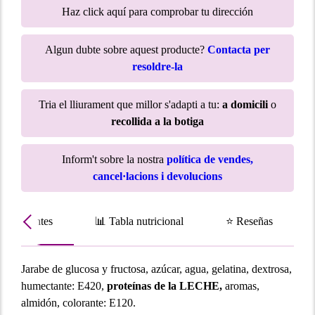
Haz click aquí para comprobar tu dirección
Algun dubte sobre aquest producte?
Contacta per
resoldre-la
Tria el lliurament que millor s'adapti a tu:
a domicili
o
recollida a la botiga
Inform't sobre la nostra
política de vendes,
cancel·lacions i devolucions
Ingredientes
📊 Tabla nutricional
⭐ Reseñas
Jarabe de glucosa y fructosa, azúcar, agua, gelatina, dextrosa,
humectante: E420,
proteínas de la LECHE,
aromas,
almidón, colorante: E120.