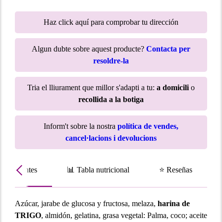
Haz click aquí para comprobar tu dirección
Algun dubte sobre aquest producte?
Contacta per
resoldre-la
Tria el lliurament que millor s'adapti a tu:
a domicili
o
recollida a la botiga
Inform't sobre la nostra
política de vendes,
cancel·lacions i devolucions
Ingredientes
📊 Tabla nutricional
⭐ Reseñas
Azúcar, jarabe de glucosa y fructosa, melaza,
harina de
TRIGO
, almidón, gelatina, grasa vegetal: Palma, coco; aceite