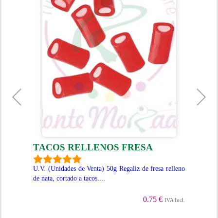
TACOS RELLENOS FRESA
J
s de
U.V. (Unidades de Venta) 50g Regaliz de fresa relleno
U.V
de nata, cortado a tacos....
tie
past
0.75 €
Incl.
IVA Incl.