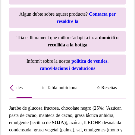
Algun dubte sobre aquest producte?
Contacta per
resoldre-la
Tria el lliurament que millor s'adapti a tu:
a domicili
o
recollida a la botiga
Inform't sobre la nostra
política de vendes,
cancel·lacions i devolucions
Ingredientes
📊 Tabla nutricional
⭐ Reseñas
Jarabe de glucosa fructosa, chocolate negro (25%) [Azúcar,
pasta de cacao, manteca de cacao, grasa láctica anhidra,
emulgente (lecitina de
SOJA
)], azúcar,
LECHE
desnatada
condensada, grasa vegetal (palma), sal, emulgentes (mono y