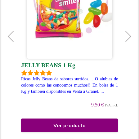
JELLY BEANS 1 Kg
B
P
Ricas Jelly Beans de sabores surtidos.... O alubias de
colores como las conocemos muchos!! En bolsa de 1
ual,
Bol
Kg y también disponibles en Venta a Granel. ...
 con
ref
l...
dis
9.50 €
IVA Incl.
Incl.
Ver producto