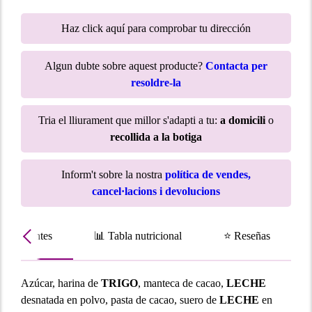
Haz click aquí para comprobar tu dirección
Algun dubte sobre aquest producte?
Contacta per
resoldre-la
Tria el lliurament que millor s'adapti a tu:
a domicili
o
recollida a la botiga
Inform't sobre la nostra
política de vendes,
cancel·lacions i devolucions
Ingredientes
📊 Tabla nutricional
⭐ Reseñas
Azúcar, harina de
TRIGO
, manteca de cacao,
LECHE
desnatada en polvo, pasta de cacao, suero de
LECHE
en