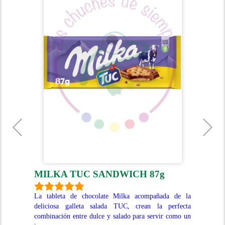
MILKA TUC SANDWICH 87g
M
lpes
La tableta de chocolate Milka acompañada de la
Las
 con
deliciosa galleta salada TUC, crean la perfecta
(9,
combinación entre dulce y salado para servir como un
de 