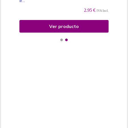
ir...
Incl.
2.95 €
IVA Incl.
Ver producto