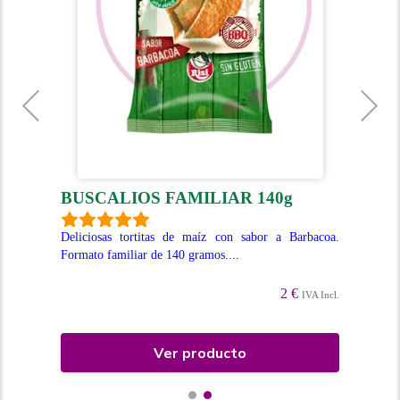
BUSCALIOS FAMILIAR 140g
P
Deliciosas tortitas de maíz con sabor a Barbacoa.
Del
Formato familiar de 140 gramos....
Ket
For
Incl.
2 €
IVA Incl.
Ver producto