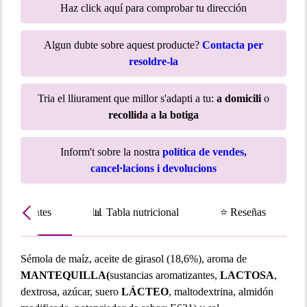
Haz click aquí para comprobar tu dirección
Algun dubte sobre aquest producte?
Contacta per
resoldre-la
Tria el lliurament que millor s'adapti a tu:
a domicili
o
recollida a la botiga
Inform't sobre la nostra
política de vendes,
cancel·lacions i devolucions
Ingredientes
📊 Tabla nutricional
⭐ Reseñas
Sémola de maíz, aceite de girasol (18,6%), aroma de
MANTEQUILLA(
sustancias aromatizantes,
LACTOSA
,
dextrosa, azúcar, suero
LÁCTEO
, maltodextrina, almidón