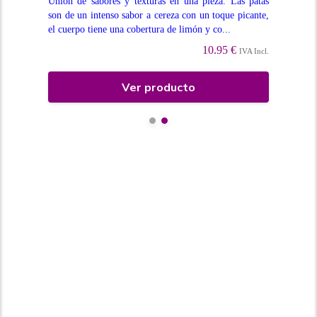
a la
Unión de sabores y texturas en una pieza. Las patas
Caj
y la
son de un intenso sabor a cereza con un toque picante,
tod
el cuerpo tiene una cobertura de limón y co...
Div
10.95 €
Incl.
IVA Incl.
Ver producto