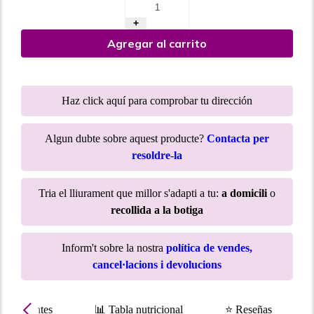
+
Agregar al carrito
Haz click aquí para comprobar tu dirección
Algun dubte sobre aquest producte?
Contacta per
resoldre-la
Tria el lliurament que millor s'adapti a tu:
a domicili
o
recollida a la botiga
Inform't sobre la nostra
política de vendes,
cancel·lacions i devolucions
Ingredientes
📊 Tabla nutricional
⭐ Reseñas