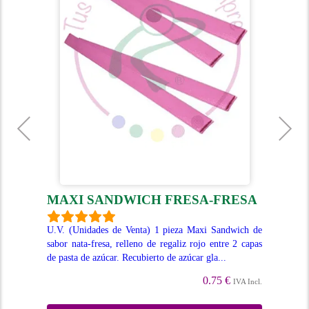
MAXI SANDWICH FRESA-FRESA
T
U.V. (Unidades de Venta) 1 pieza Maxi Sandwich de
U.V
sabor nata-fresa, relleno de regaliz rojo entre 2 capas
reg
aliz
de pasta de azúcar. Recubierto de azúcar gla...
apr
or a
0.75 €
IVA Incl.
Incl.