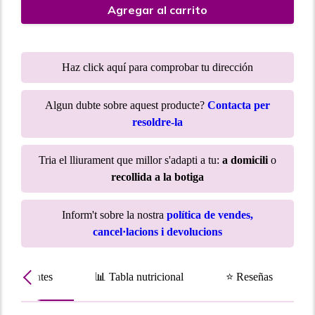
Agregar al carrito
Haz click aquí para comprobar tu dirección
Algun dubte sobre aquest producte?
Contacta per
resoldre-la
Tria el lliurament que millor s'adapti a tu:
a domicili
o
recollida a la botiga
Inform't sobre la nostra
política de vendes,
cancel·lacions i devolucions
Ingredientes
📊 Tabla nutricional
⭐ Reseñas