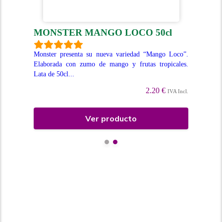
MONSTER MANGO LOCO 50cl
M
Monster presenta su nueva variedad “Mango Loco”.
Mon
Elaborada con zumo de mango y frutas tropicales.
lan
esco
Lata de 50cl...
día
2.20 €
IVA Incl.
Incl.
Ver producto