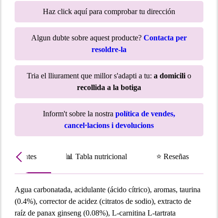
Haz click aquí para comprobar tu dirección
Algun dubte sobre aquest producte?
Contacta per
resoldre-la
Tria el lliurament que millor s'adapti a tu:
a domicili
o
recollida a la botiga
Inform't sobre la nostra
política de vendes,
cancel·lacions i devolucions
Ingredientes
📊 Tabla nutricional
⭐ Reseñas
Agua carbonatada, acidulante (ácido cítrico), aromas, taurina
(0.4%), corrector de acidez (citratos de sodio), extracto de
raíz de panax ginseng (0.08%), L-carnitina L-tartrata