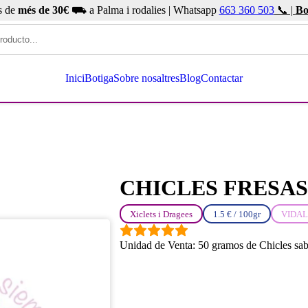
s de
més de 30€
⛟ a Palma i rodalies | Whatsapp
663 360 503
📞 |
Bo
Inici
Botiga
Sobre nosaltres
Blog
Contactar
CHICLES FRESAS
Xiclets i Dragees
1.5 € / 100gr
VIDAL
Unidad de Venta: 50 gramos de Chicles sabor