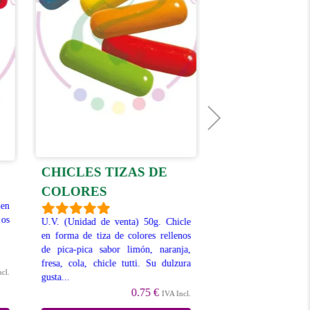
CHICLES TIZAS DE
CHICLES M
COLORES
 en
Unidad de Venta: 
 os
deliciosos chicles sa
U.V. (Unidad de venta) 50g. Chicle
esconden un rellen
en forma de tiza de colores rellenos
libera en la boca....
de pica-pica sabor limón, naranja,
fresa, cola, chicle tutti. Su dulzura
ncl.
gusta...
0.75 €
IVA Incl.