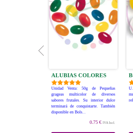
ALUBIAS COLORES
B
ESAS
Unidad Venta: 50g de Pequeñas
U.
grageas multicolor de diversos
mm
ta: 50 gramos de Los
sabores frutales. Su interior dulce
re
es de melón, con la
terminará de conquistarte. También
ro de diferente color
disponible en Bols...
tenso a frambuesa...
0.75 €
IVA Incl.
0.75 €
IVA Incl.