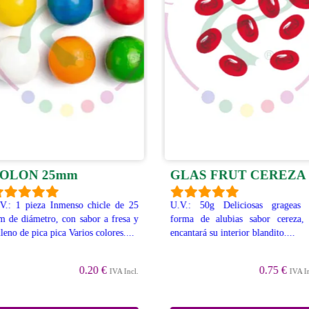
OLON 25mm
GLAS FRUT CEREZA
V.: 1 pieza Inmenso chicle de 25
U.V.: 50g Deliciosas grageas
 de diámetro, con sabor a fresa y
forma de alubias sabor cereza,
lleno de pica pica Varios colores....
encantará su interior blandito....
0.20 €
0.75 €
IVA Incl.
IVA I