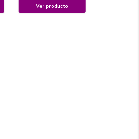
Ver producto
Ver prod