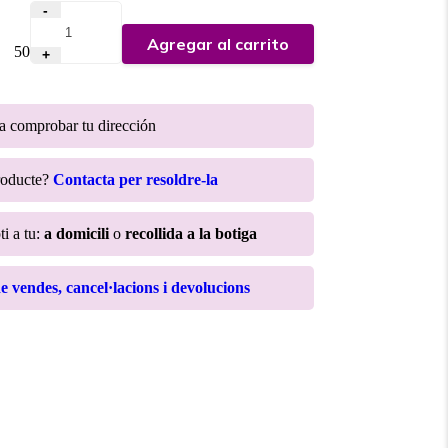
-
Agregar al carrito
:
50
+
ra comprobar tu dirección
roducte?
Contacta per resoldre-la
ti a tu:
a domicili
o
recollida a la botiga
de vendes, cancel·lacions i devolucions