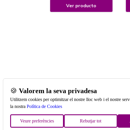
 producto
Ver producto
🍪
Valorem la seva privadesa
Utilitzem cookies per optimitzar el nostre lloc web i el nostre se
la nostra
Política de Cookies
Veure preferències
Rebutjar tot