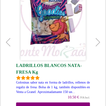
CA
LADRILLOS BLANCOS NATA-
T
FRESA Kg
Del
ca
 una
Golosinas sabor nata en forma de ladrillos, rellenos de
ap
olsa
regaliz de fresa. Bolsa de 1 kg, también disponibles en
disp
Venta a Granel. Aproximadamante 150 un...
10.50 €
Incl.
IVA Incl.