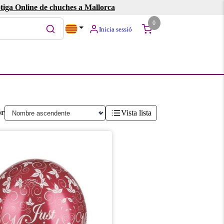
tiga Online de chuches a Mallorca
0
Inicia sessió
or
Vista lista