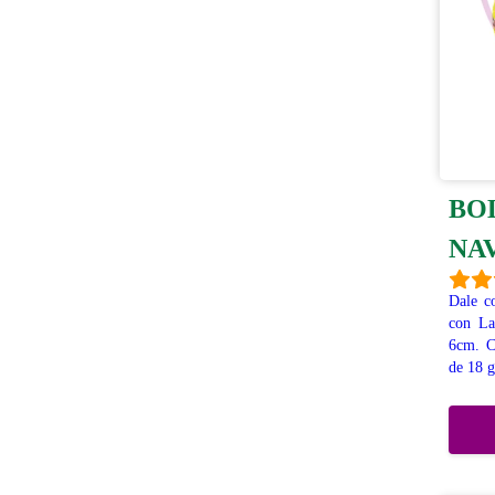
BO
NA
Dale co
con La
6cm. C
de 18 g