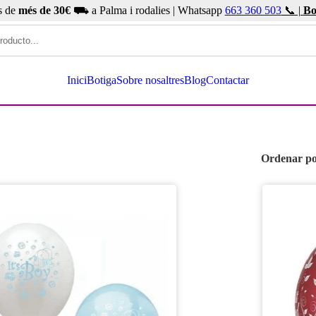
s de
més de 30€
⛟ a Palma i rodalies | Whatsapp
663 360 503
📞 |
Bo
Inici
Botiga
Sobre nosaltres
Blog
Contactar
Ordenar p