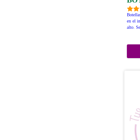
BOT
Botella
en el i
alto. S