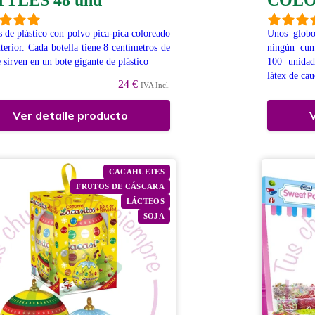
TLES 48 und
COLO
s de plástico con polvo pica-pica coloreado
Unos globo
nterior. Cada botella tiene 8 centímetros de
ningún cum
e sirven en un bote gigante de plástico
100 unidad
látex de ca
24 €
IVA Incl.
Ver detalle producto
V
CACAHUETES
FRUTOS DE CÁSCARA
LÁCTEOS
SOJA