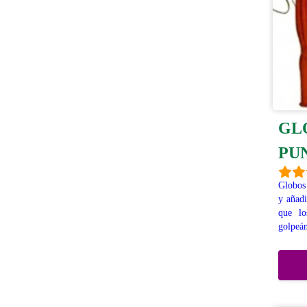
GL
PU
Globos 
y añadi
que lo
golpeá