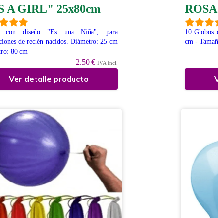
S A GIRL" 25x80cm
ROSAS
s con diseño "Es una Niña", para
10 Globos d
ciones de recién nacidos. Diámetro: 25 cm
cm - Tamañ
tro: 80 cm
2.50 €
IVA Incl.
Ver detalle producto
V