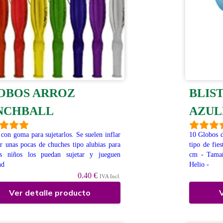
OBOS ARROZ
BLIS
NCHBALL
AZUL
con goma para sujetarlos. Se suelen inflar
10 Globos d
r unas pocas de chuches tipo alubias para
tipo de fie
s niños los puedan sujetar y jueguen
cm - Tamañ
nd
Helio -
0.40 €
IVA Incl.
Ver detalle producto
V