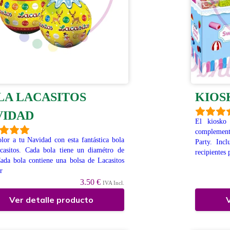
LA LACASITOS
KIOS
VIDAD
El kiosk
complemento
lor a tu Navidad con esta fantástica bola
Party. Incl
casitos. Cada bola tiene un diamétro de
recipientes 
ada bola contiene una bolsa de Lacasitos
r
3.50 €
IVA Incl.
Ver detalle producto
V