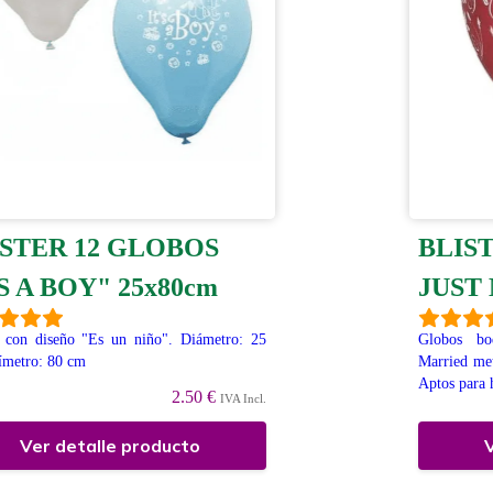
ISTER 12 GLOBOS
BLIS
S A BOY" 25x80cm
JUST
 con diseño "Es un niño". Diámetro: 25
Globos bo
ímetro: 80 cm
Married me
Aptos para 
2.50 €
IVA Incl.
Ver detalle producto
V