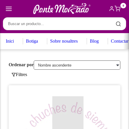
0
Inici
Botiga
Sobre nosaltres
Blog
Contactar
Ordenar por
Filtres