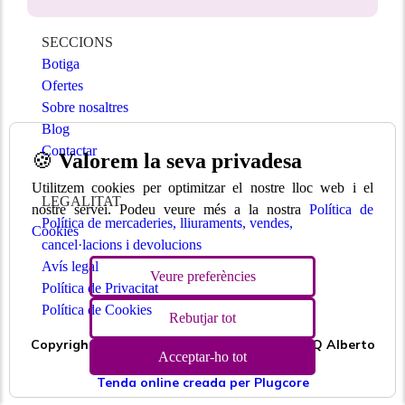
SECCIONS
Botiga
Ofertes
Sobre nosaltres
Blog
Contactar
🍪
Valorem la seva privadesa
Utilitzem cookies per optimitzar el nostre lloc web i el
LEGALITAT
nostre servei. Podeu veure més a la nostra
Política de
Política de mercaderies, lliuraments, vendes,
Cookies
cancel·lacions i devolucions
Avís legal
Veure preferències
Política de Privacitat
Política de Cookies
Rebutjar tot
Copyright © 2026 | Ponte Morado | 43087664Q Alberto
Acceptar-ho tot
Bauzá Bravo 971 575 399
Tenda online creada per Plugcore