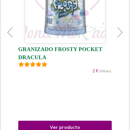
GRANIZADO FROSTY POCKET
GR
DRACULA
FR
2 €
 Incl.
IVA Incl.
Ver producto