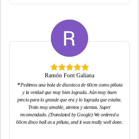
Jaime Picornell
❝
Trato excelente. (Translated by Google) Excellent
service.
❞