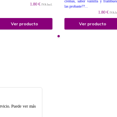
cremas, sabor vainilla y frambues
1.80 €
IVA Incl.
las probaste??...
1.80 €
IVA I
Ver producto
Ver producto
ervicio. Puede ver más