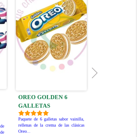
OREO GOLDEN 6
MILKA TUC
GALLETAS
SANDWICH 8
Paquete de 6 galletas sabor vainilla,
La tableta de cho
rellenas de la crema de las clásicas
acompañada de la de
 de
Oreo...
salada TUC, crean
 de