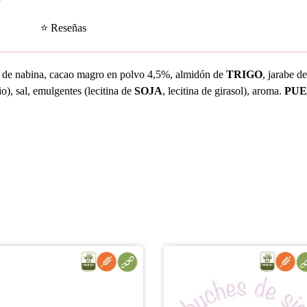
⭐ Reseñas
te de nabina, cacao magro en polvo 4,5%, almidón de
TRIGO
, jarabe d
o), sal, emulgentes (lecitina de
SOJA
, lecitina de girasol), aroma.
PUE