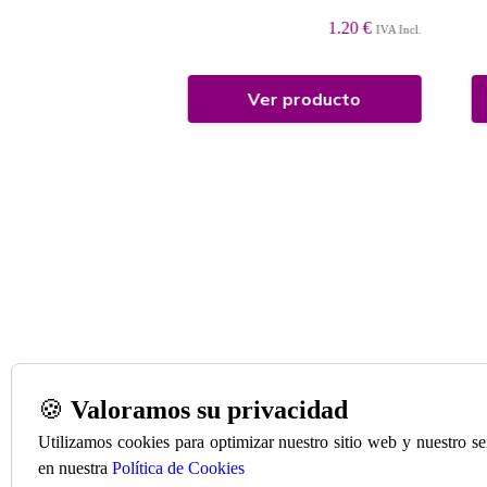
1.80 €
IVA Incl.
1.20 €
IVA Incl.
 producto
Ver producto
🍪
Valoramos su privacidad
Utilizamos cookies para optimizar nuestro sitio web y nuestro s
en nuestra
Política de Cookies