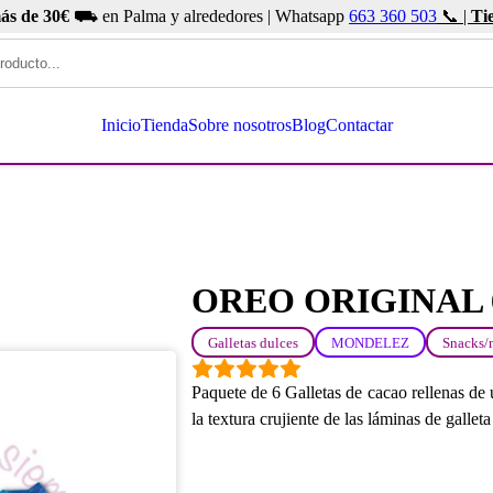
ás de 30€
⛟ en Palma y alrededores | Whatsapp
663 360 503
📞 |
Ti
Inicio
Tienda
Sobre nosotros
Blog
Contactar
OREO ORIGINAL 
Galletas dulces
MONDELEZ
Snacks/
Paquete de 6 Galletas de cacao rellenas de
la textura crujiente de las láminas de gallet