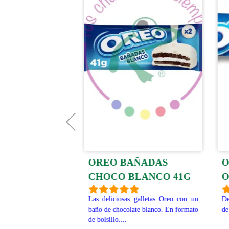
 POCKET
OREO BAÑADAS
O
CHOCO BLANCO 41G
O
palitos de galleta
e chocolate negro...
Las deliciosas galletas Oreo con un
De
lo más divertida!!
baño de chocolate blanco. En formato
de
de bolsillo....