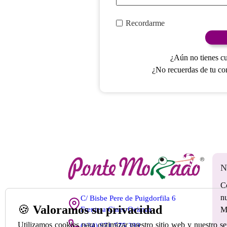
Recordarme
¿Aún no tienes c
¿No recuerdas de tu co
N
C
nu
C/ Bisbe Pere de Puigdorfila 6
🍪
Valoramos su privacidad
Frente a Cines Ocimax
M
Utilizamos cookies para optimizar nuestro sitio web y nuestro s
(+34) 971 575 399