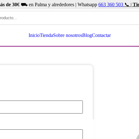
ás de 30€
⛟ en Palma y alrededores | Whatsapp
663 360 503
📞 |
Ti
Inicio
Tienda
Sobre nosotros
Blog
Contactar