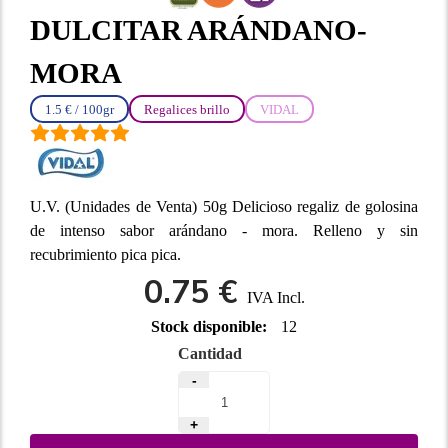
DULCITAR ARÁNDANO-
MORA
1.5 € / 100gr
Regalices brillo
VIDAL
U.V. (Unidades de Venta) 50g Delicioso regaliz de golosina
de intenso sabor arándano - mora. Relleno y sin
recubrimiento pica pica.
0.75 €
IVA Incl.
Stock disponible:
12
Cantidad
-
+