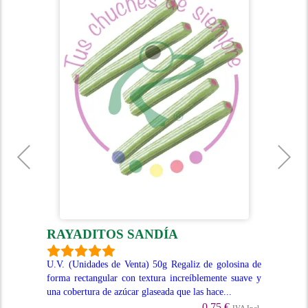
RAYADITOS SANDÍA
R
aliz
U.V. (Unidades de Venta) 50g Regaliz de golosina de
U.V
or a
forma rectangular con textura increíblemente suave y
for
una cobertura de azúcar glaseada que las hace...
cub
0.75 €
Incl.
IVA Incl.