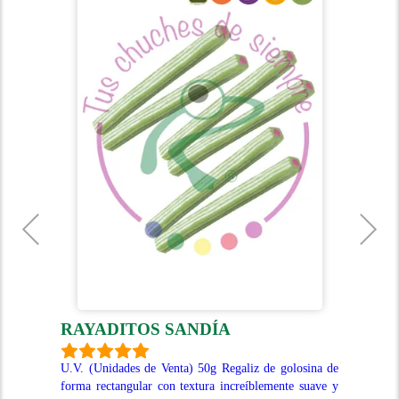
RAYADITOS SANDÍA
R
aliz
U.V. (Unidades de Venta) 50g Regaliz de golosina de
U.V
or a
forma rectangular con textura increíblemente suave y
for