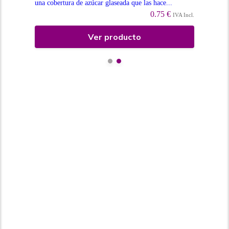
una cobertura de azúcar glaseada que las hace...
cub
0.75 €
Incl.
IVA Incl.
Ver producto