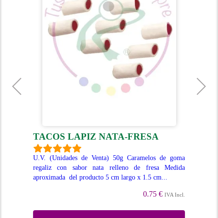
SA
TACOS LAPIZ NATA-FRESA
P
h de
U.V. (Unidades de Venta) 50g Caramelos de goma
U.V
apas
regaliz con sabor nata relleno de fresa Medida
de 
aproximada del producto 5 cm largo x 1.5 cm...
rell
0.75 €
Incl.
IVA Incl.