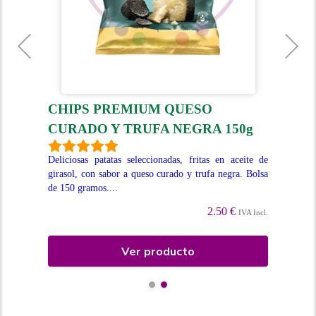
O
CHIPS PREMIUM QUESO
T
CURADO Y TRUFA NEGRA 150g
12
o de
Deliciosas patatas seleccionadas, fritas en aceite de
Irr
girasol, con sabor a queso curado y trufa negra. Bolsa
Bol
de 150 gramos....
Incl.
2.50 €
IVA Incl.
Ver producto