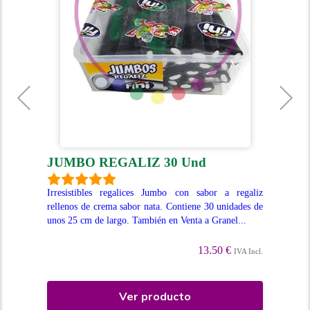
JUMBO REGALIZ 30 Und
L
U
s en
Irresistibles regalices Jumbo con sabor a regaliz
n un
rellenos de crema sabor nata. Contiene 30 unidades de
Del
unos 25 cm de largo. También en Venta a Granel...
cubi
al 
13.50 €
Incl.
IVA Incl.
Ver producto