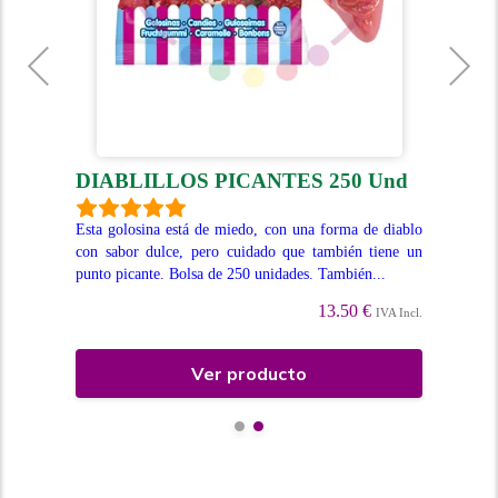
T
DIABLILLOS PICANTES 250 Und
U
bor a
Esta golosina está de miedo, con una forma de diablo
bién
con sabor dulce, pero cuidado que también tiene un
Del
punto picante. Bolsa de 250 unidades. También...
adi
azú
13.50 €
Incl.
IVA Incl.
Ver producto