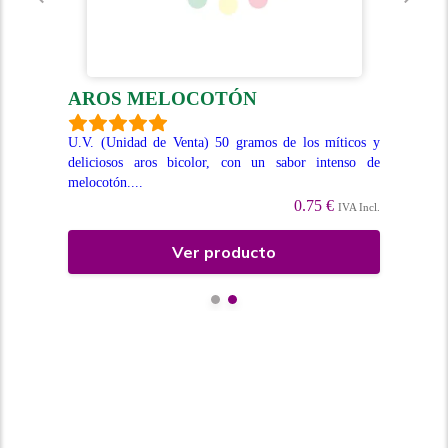
AROS MELOCOTÓN
C
n un
U.V. (Unidad de Venta) 50 gramos de los míticos y
Und
a de
deliciosos aros bicolor, con un sabor intenso de
ciem
..
melocotón....
0.75 €
Incl.
IVA Incl.
Ver producto