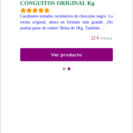
CONGUITOS ORIGINAL Kg
C
 con
Cacahuetes tostados recubiertos de chocolate negro. La
Cac
Cada
receta original, ahora en formato más grande. ¡No
Aho
podrás parar de comer! Bolsa de 1Kg. También ...
veg
22 €
Incl.
IVA Incl.
Ver producto