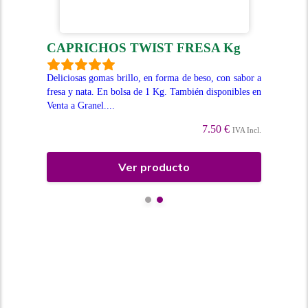
CAPRICHOS TWIST FRESA Kg
B
 más
Deliciosas gomas brillo, en forma de beso, con sabor a
Gom
 120
fresa y nata. En bolsa de 1 Kg. También disponibles en
Ide
..
Venta a Granel....
1Kg
7.50 €
Incl.
IVA Incl.
Ver producto