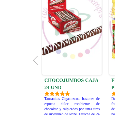
NES NUBE
CHOCOJUMBOS CAJA
F
TE 75Und
24 UND
P
s Corazones de
Tanzanitos Gigantescos, bastones de
De
biertos de chocolate
espuma dulce recubiertos de
fo
aja de 75 unidades.
chocolate y salpicados por unas tiras
de
onibles en Venta a
de sucedáneo de leche. Estuche de 24
bo