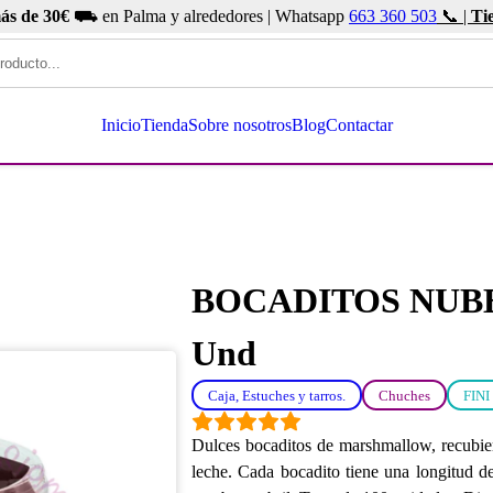
ás de 30€
⛟ en Palma y alrededores | Whatsapp
663 360 503
📞 |
Ti
Inicio
Tienda
Sobre nosotros
Blog
Contactar
BOCADITOS NUB
Und
Caja, Estuches y tarros.
Chuches
FINI
Dulces bocaditos de marshmallow, recubier
leche. Cada bocadito tiene una longitud d