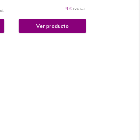
Grane...
9 €
IVA Incl.
ncl.
Ver producto
Ver prod