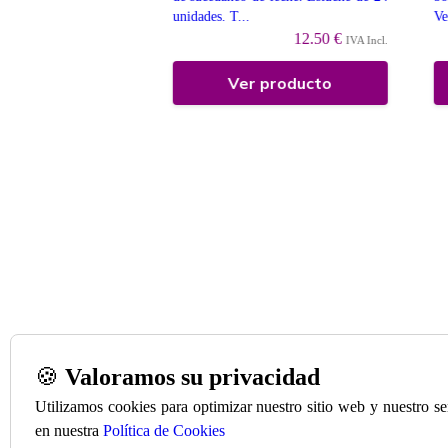
o de venta só...
unidades. T...
Ve
12.95 €
12.50 €
IVA Incl.
IVA Incl.
 producto
Ver producto
🍪
Valoramos su privacidad
Utilizamos cookies para optimizar nuestro sitio web y nuestro s
en nuestra
Política de Cookies