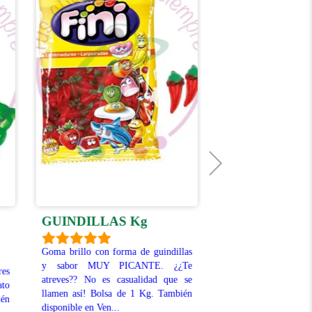
MORAS BRI
GUINDILLAS Kg
GRANDES Kg
Goma brillo con forma de guindillas
y sabor MUY PICANTE. ¿¿Te
Deliciosas gominola
res
atreves?? No es casualidad que se
moras, rojas y negras
ato
llamen así! Bolsa de 1 Kg. También
brillo. (sin los gran
én
disponible en Ven...
Kg. También disponi