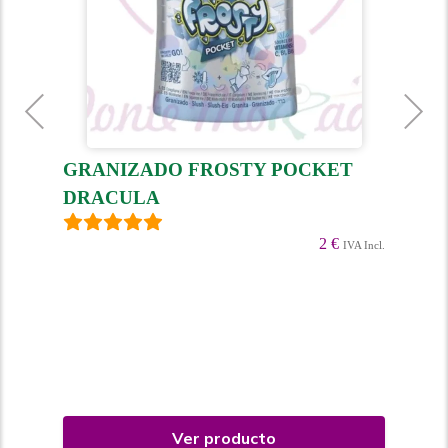
GRANIZADO FROSTY POCKET
GR
DRACULA
FR
2 €
 Incl.
IVA Incl.
Ver producto