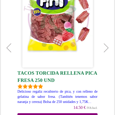
TACOS TORCIDA RELLENA PICA
T
FRESA 250 UND
cos.
Tac
bles
dif
Delicioso regaliz recubierto de pica, y con relleno de
dis
gelatina de sabor fresa. (También tenemos sabor
naranja y cereza) Bolsa de 250 unidades y 1,75K...
Incl.
14.50 €
IVA Incl.